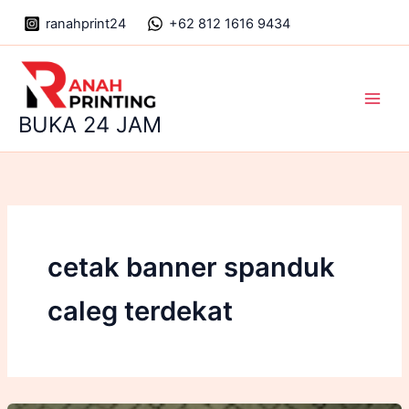
Skip
ranahprint24
+62 812 1616 9434
to
content
Main
BUKA 24 JAM
Men
cetak banner spanduk
caleg terdekat