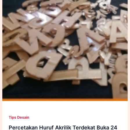
Jakarta
Tips Desain
Percetakan Huruf Akrilik Terdekat Buka 24