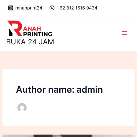
Skip
ranahprint24
+62 812 1616 9434
to
content
Main
BUKA 24 JAM
Men
Author name: admin