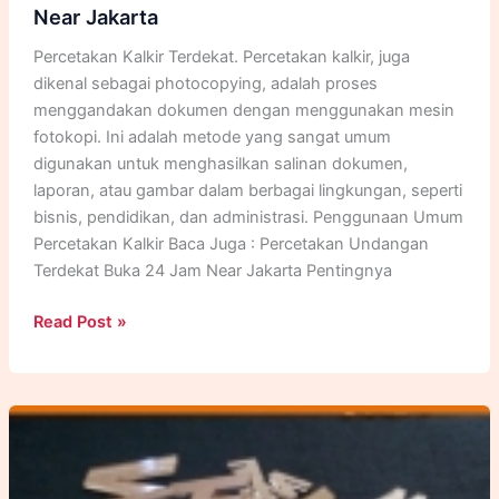
Near Jakarta
Percetakan Kalkir Terdekat. Percetakan kalkir, juga
dikenal sebagai photocopying, adalah proses
menggandakan dokumen dengan menggunakan mesin
fotokopi. Ini adalah metode yang sangat umum
digunakan untuk menghasilkan salinan dokumen,
laporan, atau gambar dalam berbagai lingkungan, seperti
bisnis, pendidikan, dan administrasi. Penggunaan Umum
Percetakan Kalkir Baca Juga : Percetakan Undangan
Terdekat Buka 24 Jam Near Jakarta Pentingnya
Percetakan
Read Post »
Kalkir
Terdekat
Buka
24
Jam
Near