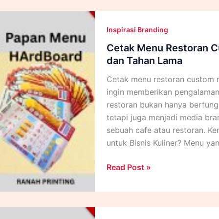
Banner
yang
Inspirasi Branding
Tepat
Sesuai
Cetak Menu Restoran C
Kebutuhan
dan Tahan Lama
Promosi
Cetak menu restoran custom me
ingin memberikan pengalaman 
restoran bukan hanya berfung
tetapi juga menjadi media bra
sebuah cafe atau restoran. K
untuk Bisnis Kuliner? Menu ya
Cetak
Read Post »
Menu
Restoran
Custom
untuk