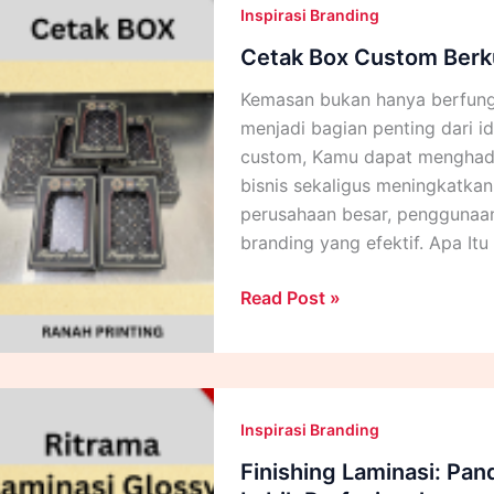
Inspirasi Branding
Tampilan
Profesional
Cetak Box Custom Berku
dan
Kemasan bukan hanya berfungs
Tahan
menjadi bagian penting dari 
Lama
custom, Kamu dapat menghadi
bisnis sekaligus meningkatkan
perusahaan besar, penggunaan 
branding yang efektif. Apa It
Cetak
Read Post »
Box
Custom
Berkualitas
untuk
Inspirasi Branding
Berbagai
Jenis
Finishing Laminasi: Pan