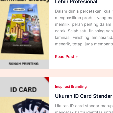
Produk
Lebih Profesional
Dalam dunia percetakan, kuali
menghasilkan produk yang mena
memiliki peran penting dalam
cetak. Salah satu finishing ya
laminasi. Finishing laminasi ti
menarik, tetapi juga membant
Finishing
Read Post »
Laminasi:
Panduan
Memilih
untuk
Inspirasi Branding
Hasil
Cetak
Ukuran ID Card Standar
yang
Ukuran ID card standar merup
Lebih
mencetak kartu identitas untu