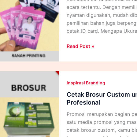
Profesional
acara tertentu. Dengan memili
nyaman digunakan, mudah dibac
pemilihan bahan juga berpenga
cetak ID card. Mengapa Ukura
Ukuran
Read Post »
ID
Card
Standar
dan
Inspirasi Branding
Jenis
Bahannya
Cetak Brosur Custom un
Profesional
Promosi merupakan bagian pe
satu media promosi yang masi
cetak brosur custom, kamu b