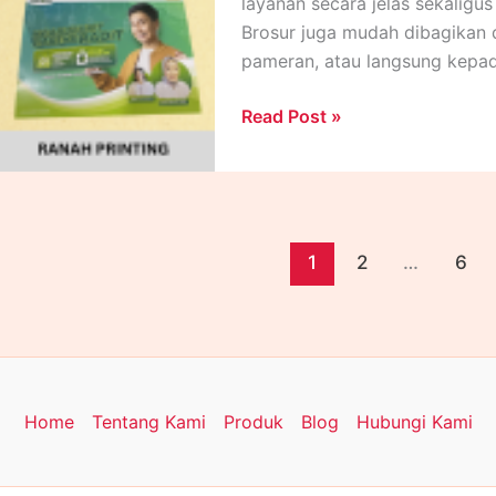
layanan secara jelas sekaligus
Brosur juga mudah dibagikan d
pameran, atau langsung kepad
Cetak
Read Post »
Brosur
Custom
untuk
Promosi
Bisnis
1
2
…
6
yang
Lebih
Profesional
Home
Tentang Kami
Produk
Blog
Hubungi Kami