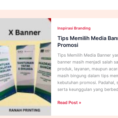
Inspirasi Branding
Tips Memilih Media Ban
Promosi
Tips Memilih Media Banner ya
banner masih menjadi salah sa
produk, layanan, maupun aca
masih bingung dalam tips mem
kebutuhan promosi. Padahal, se
serta keunggulan yang berbed
Tips
Read Post »
Memilih
Media