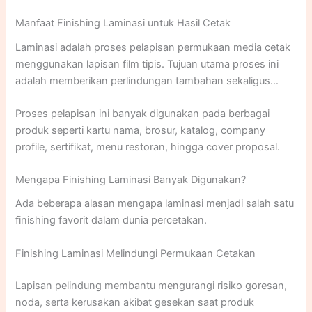
memahami jenis dan fungsi laminasi dapat membantu
Manfaat Finishing Laminasi untuk Hasil Cetak
Anda menentukan pilihan yang tepat sesuai kebutuhan.
Laminasi adalah proses pelapisan permukaan media cetak
menggunakan lapisan film tipis. Tujuan utama proses ini
adalah memberikan perlindungan tambahan sekaligus
meningkatkan nilai estetika produk cetak.
Proses pelapisan ini banyak digunakan pada berbagai
produk seperti kartu nama, brosur, katalog, company
profile, sertifikat, menu restoran, hingga cover proposal.
Mengapa Finishing Laminasi Banyak Digunakan?
Ada beberapa alasan mengapa laminasi menjadi salah satu
finishing favorit dalam dunia percetakan.
Finishing Laminasi Melindungi Permukaan Cetakan
Lapisan pelindung membantu mengurangi risiko goresan,
noda, serta kerusakan akibat gesekan saat produk