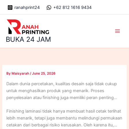
Skip
ranahprint24
+62 812 1616 9434
to
content
Main
BUKA 24 JAM
Men
By
Maisyarah
/
June 25, 2026
Dalam dunia percetakan, kualitas desain saja tidak cukup
untuk menghasilkan produk yang menarik. Proses
penyelesaian atau finishing juga memiliki peran penting
dalam menentukan tampilan akhir sebuah produk cetak.
Finishing laminasi tidak hanya membuat hasil cetak terlihat
Salah satu finishing yang paling sering digunakan adalah
lebih menarik, tetapi juga membantu melindungi permukaan
finishing laminasi.
cetakan dari berbagai risiko kerusakan. Oleh karena itu,