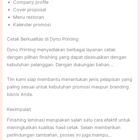
Company profile
Cover proposal
Menu restoran
Kalender promosi
Cetak Berkualitas di Dyno Printing
Dyno Printing menyediakan berbagai layanan cetak
dengan pilihan finishing yang dapat disesuaikan dengan
kebutuhan pelanggan. Dengan dukungan bahan
berkualitas dan proses produksi yang tepat, hasil cetak
Tim kami siap membantu menentukan jenis pelapisan yang
akan terlihat lebih menarik,
awet, dan profesional.
paling sesuai untuk kebutuhan promosi maupun branding
bisnis Anda.
Kesimpulan
Finishing laminasi merupakan salah satu cara efektif untuk
meningkatkan kualitas hasil cetak. Selain memberikan
perlindungan tambahan, proses ini juga mampu