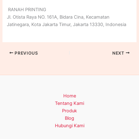
menciptakan tampilan yang lebih profesional dan menarik.
RANAH PRINTING
Dengan memahami jenis serta manfaatnya, Anda dapat
Jl. Otista Raya NO. 161A, Bidara Cina, Kecamatan
memilih solusi yang paling sesuai untuk setiap kebutuhan
Jatinegara, Kota Jakarta Timur, Jakarta 13330, Indonesia
cetak.
PREVIOUS
NEXT
Home
Tentang Kami
Produk
Blog
Hubungi Kami