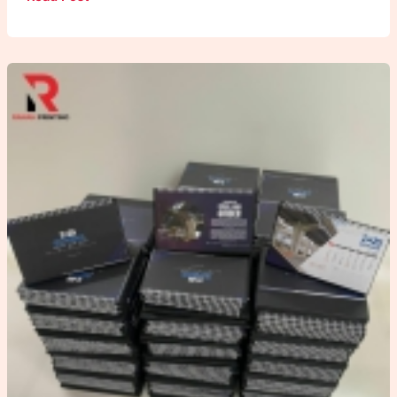
Card
Custom
:
Partner
Wajib
Presenter
hingga
Public
Speaker