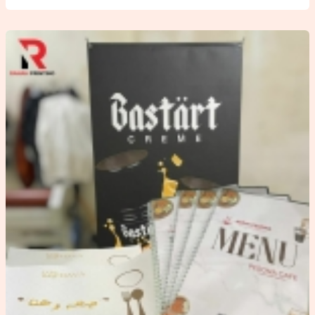
Cetak
Kipas
hingga
Akrilik
di
Ranah
Printing