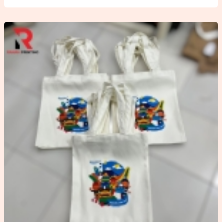
Berkualitas
–
Media
Promosi
Efektif
untuk
Menarik
Pelanggan
di
Ranah
Printing