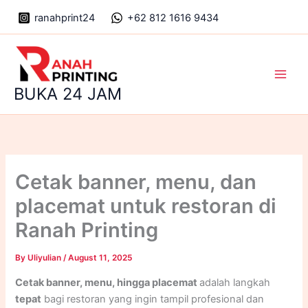
Skip
ranahprint24
+62 812 1616 9434
to
content
Main
BUKA 24 JAM
Men
Cetak banner, menu, dan
placemat untuk restoran di
Ranah Printing
By
Uliyulian
/
August 11, 2025
Cetak banner, menu, hingga placemat
adalah langkah
tepat
bagi restoran yang ingin tampil profesional dan