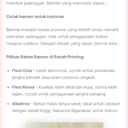
memikat pelanggan. Banner yang mencolok dapat
mengundang orang untuk mampir, menu yang rapi
Cetak banner untuk restoran
memudahkan pengunjung memilih hidangan, dan placemat
yang menarik memberi sentuhan profesional sekaligus
Banner menjadi media promosi yang efektif untuk menarik
memperkuat branding restoran. Di Ranah Printing, semua
perhatian pelanggan, baik untuk penggunaan indoor
kebutuhan cetak tersebut bisa dibuat dengan desain
maupun outdoor. Dengan desain yang tepat, banner bisa
custom, bahan berkualitas, dan hasil cetak yang tajam.
menampilkan promo spesial, menu baru, atau sekadar
Pilihan Bahan Banner di Ranah Printing:
memperkuat branding restoran.
Flexi Cina
– Lebih ekonomis, cocok untuk pemakaian
jangka pendek atau event promosi singkat.
Flexi Korea
– Kualitas lebih tebal dan kuat, warna lebih
tajam, cocok untuk penggunaan jangka panjang.
Albatros
– Bahan halus tanpa serat, ideal untuk cetakan
dengan detail tinggi, biasanya digunakan untuk indoor.