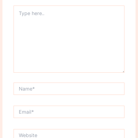
Type
here..
Name*
Email*
Website