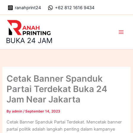
Skip
ranahprint24
+62 812 1616 9434
to
content
Main
BUKA 24 JAM
Men
Cetak Banner Spanduk
Partai Terdekat Buka 24
Jam Near Jakarta
By
admin
/
September 14, 2023
Cetak Banner Spanduk Partai Terdekat. Mencetak banner
partai politik adalah langkah penting dalam kampanye