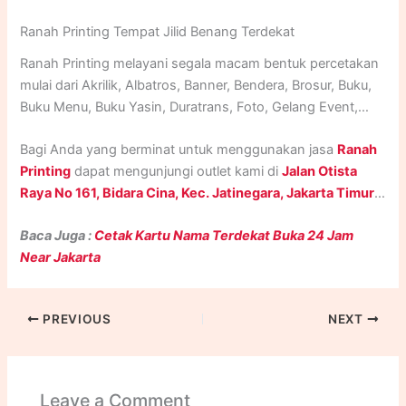
Ranah Printing Tempat Jilid Benang Terdekat
Ranah Printing melayani segala macam bentuk percetakan
mulai dari Akrilik, Albatros, Banner, Bendera, Brosur, Buku,
Buku Menu, Buku Yasin, Duratrans, Foto, Gelang Event,
Godie Bag, Human Standing, ID Card, Kalender, Kartu
Bagi Anda yang berminat untuk menggunakan jasa
Ranah
Nama, Kupon, Lanyard, Majalah, Nota, Paper Bag, Plakat,
Printing
dapat mengunjungi outlet kami di
Jalan Otista
Poster, Print UV, Roll Up Banner, Sablon, Sertifikat,
Raya No 161, Bidara Cina, Kec. Jatinegara, Jakarta Timur
.
Spanduk, Stand Banner, Stempel, Stiker, Stiker Meteran,
Atau jika tidak dapat berkunjung ke outlet Ranah Printing,
Stiker Polyfoam / Mockup, Undangan, Xbanner, dan lain-
Baca Juga :
Cetak Kartu Nama Terdekat Buka 24 Jam
Anda dapat menghubungi kami via
Whatsapp
di
lain.
Near Jakarta
nomor
(+62) 0852-8005-9274
. Jangan ragu untuk
menghubungi
Ranah Printing
karena kami beroperasi
selama
24 Jam setiap Hari Senin sampai Minggu
.
PREVIOUS
NEXT
Leave a Comment