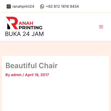
Skip
ranahprint24
+62 812 1616 9434
to
content
Main
BUKA 24 JAM
Men
Beautiful Chair
By
admin
/
April 18, 2017