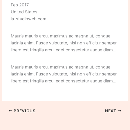
Feb 2017
United States
la-studioweb.com
Mauris mauris arcu, maximus ac magna ut, congue
lacinia enim. Fusce vulputate, nisl non efficitur semper,
libero est fringilla arcu, eget consectetur augue diam
quis lorem. Cras enim leo, hendrerit ut metus viverra,
tristique auctor mi. Aliquam suscipit ipsum non tristique
Mauris mauris arcu, maximus ac magna ut, congue
venenatis. Fusce et libero consectetur arcu facilisis
lacinia enim. Fusce vulputate, nisl non efficitur semper,
tincidunt vitae vel est. Vivamus et orci vitae libero
libero est fringilla arcu, eget consectetur augue diam
sollicitudin venenatis. Morbi ut sagittis dui. Integer vel
quis lorem. Cras enim leo, hendrerit ut metus viverra,
diam in lectus auctor tincidunt. In aliquet vel magna ac
tristique auctor mi. Aliquam suscipit ipsum non tristique
scelerisque. Mauris venenatis dictum lorem vel ultrices.
venenatis. Fusce et libero consectetur arcu facilisis
Cras nulla nulla, mattis nec vestibulum sed, iaculis vel
tincidunt vitae vel est. Vivamus et orci vitae libero
PREVIOUS
NEXT
sem. Curabitur quis ex sit amet orci efficitur euismod in
sollicitudin venenatis.
eu augue. Curabitur feugiat est ex, tempor consequat
ligula rhoncus et.