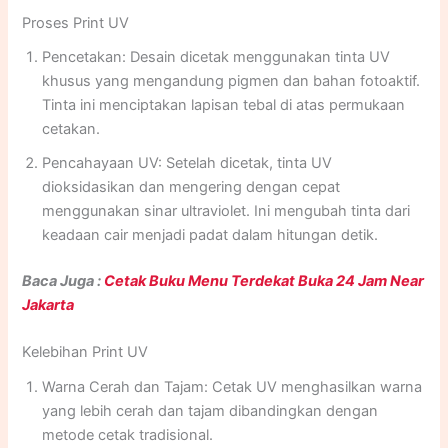
Proses Print UV
berwarna cerah pada berbagai jenis permukaan, termasuk
kertas, plastik, kaca, logam, dan bahan lainnya.
Pencetakan: Desain dicetak menggunakan tinta UV
khusus yang mengandung pigmen dan bahan fotoaktif.
Tinta ini menciptakan lapisan tebal di atas permukaan
cetakan.
Pencahayaan UV: Setelah dicetak, tinta UV
dioksidasikan dan mengering dengan cepat
menggunakan sinar ultraviolet. Ini mengubah tinta dari
keadaan cair menjadi padat dalam hitungan detik.
Baca Juga :
Cetak Buku Menu Terdekat Buka 24 Jam Near
Jakarta
Kelebihan Print UV
Warna Cerah dan Tajam: Cetak UV menghasilkan warna
yang lebih cerah dan tajam dibandingkan dengan
metode cetak tradisional.