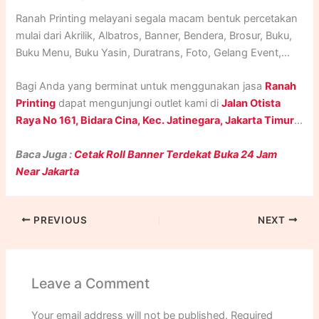
Ranah Printing melayani segala macam bentuk percetakan
mulai dari Akrilik, Albatros, Banner, Bendera, Brosur, Buku,
Buku Menu, Buku Yasin, Duratrans, Foto, Gelang Event,
Godie Bag, Human Standing, ID Card, Kalender, Kartu
Bagi Anda yang berminat untuk menggunakan jasa
Ranah
Nama, Kupon, Lanyard, Majalah, Nota, Paper Bag, Plakat,
Printing
dapat mengunjungi outlet kami di
Jalan Otista
Poster, Print UV, Roll Up Banner, Sablon, Sertifikat,
Raya No 161, Bidara Cina, Kec. Jatinegara, Jakarta Timur
.
Spanduk, Stand Banner, Stempel, Stiker, Stiker Meteran,
Atau jika tidak dapat berkunjung ke outlet Ranah Printing,
Stiker Polyfoam / Mockup, Undangan, Xbanner, dan lain-
Baca Juga :
Cetak Roll Banner Terdekat Buka 24 Jam
Anda dapat menghubungi kami via
Whatsapp
di
lain.
Near Jakarta
nomor
(+62) 0852-8005-9274
. Jangan ragu untuk
menghubungi
Ranah Printing
karena kami beroperasi
selama
24 Jam setiap Hari Senin sampai Minggu
.
PREVIOUS
NEXT
Leave a Comment
Your email address will not be published.
Required