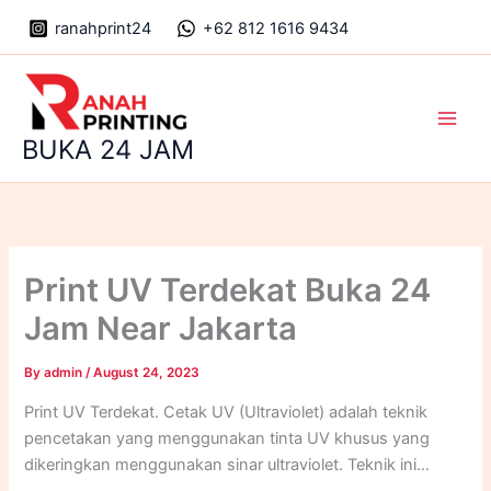
Skip
ranahprint24
+62 812 1616 9434
to
content
Main
BUKA 24 JAM
Men
Print UV Terdekat Buka 24
Jam Near Jakarta
By
admin
/
August 24, 2023
Print UV Terdekat. Cetak UV (Ultraviolet) adalah teknik
pencetakan yang menggunakan tinta UV khusus yang
dikeringkan menggunakan sinar ultraviolet. Teknik ini
menghasilkan cetakan yang tahan lama, tajam, dan