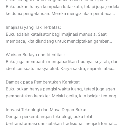
buku dapat berupa teks tulisan, ilustrasi, gambar, grafik,
Buku bukan hanya kumpulan kata-kata, tetapi juga jendela
atau kombinasi dari semuanya. Buku dapat mencakup
ke dunia pengetahuan. Mereka mengizinkan pembaca
berbagai topik seperti fiksi, nonfiksi, ilmiah, sejarah, seni,
untuk memasuki realitas baru, memperoleh pemahaman
sains, panduan, dan banyak lagi.
Imajinasi yang Tak Terbatas:
yang lebih mendalam tentang berbagai topik, dan
Buku adalah katalisator bagi imajinasi manusia. Saat
memahami perspektif yang berbeda. Dari ensiklopedia
membaca, kita diundang untuk menciptakan gambar
ilmiah hingga novel sastra klasik, buku adalah sumber
mental, menghidupkan karakter, dan merasakan emosi
belajar yang tak tergantikan. Mereka mendukung
Warisan Budaya dan Identitas:
dalam cerita. Dalam novel fiksi, pembaca berperan sebagai
pendidikan formal dan informal, memberikan informasi yang
Buku juga membantu mengabadikan budaya, sejarah, dan
sutradara pribadi, membentuk dunia dalam pikiran mereka
dapat membuka pikiran dan mengilhami eksplorasi
identitas suatu masyarakat. Karya sastra, sejarah, atau
sesuai dengan deskripsi penulis. Buku mendorong kita
intelektual.
bahkan buku harian memungkinkan kita untuk melihat ke
untuk berimajinasi di luar batasan dunia nyata,
Dampak pada Pembentukan Karakter:
dalam pikiran dan pengalaman manusia di masa lampau.
menjembatani jurang antara realitas dan impian.
Buku bukan hanya pengisi waktu luang, tetapi juga agen
Mereka menghubungkan generasi, memungkinkan
pembentukan karakter. Melalui cerita, kita belajar tentang
pengetahuan dan nilai-nilai dilestarikan untuk masa depan.
nilai-nilai seperti kejujuran, empati, dan keberanian. Karakter
Buku menciptakan benang yang mengikat kita dengan
Inovasi Teknologi dan Masa Depan Buku:
fiksi yang menghadapi tantangan dan perjuangan
warisan budaya kita sendiri dan budaya-budaya lain di
Dengan perkembangan teknologi, buku telah
memotivasi kita untuk mengatasi rintangan dalam hidup
seluruh dunia.
bertransformasi dari cetakan tradisional menjadi format
nyata. Buku menginspirasi pertumbuhan pribadi dan