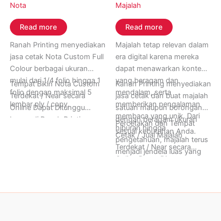
Nota
Majalah
Read more
Read more
Ranah Printing menyediakan
Majalah tetap relevan dalam
jasa cetak Nota Custom Full
era digital karena mereka
Colour berbagai ukuran
dapat menawarkan konten
mulai dari 1/4 folio hingga 1
yang beragam dan
Tempat Bikin Nota Custom
Ranah Printing menyediakan
folio dengan maksimal 5
mendalam, serta
Terdekat / Near secara
jasa cetak dan buat majalah
lembar ply / copy.
memberikan pengalaman
Online Dapat Ditunggu
satuan maupun borongan
membaca yang unik. Dari
hanya di Ranah Printing,
dengan beragam ukuran
Percetakan dan Tempat
hiburan hingga
Buka 24 Jam Setiap Hari
sesuai kebutuhan Anda.
Cetak / Jual Majalah
pengetahuan, majalah terus
Senin sampai Minggu.
Terdekat / Near secara
menjadi jendela luas yang
Informasi Lebih Lanjut
Online Dapat Ditunggu
menghubungkan pembaca
Hubungi Ranah Printing di
hanya di Ranah Printing,
dengan dunia yang lebih
Whatsapp (+62) 0852-
Buka 24 Jam Setiap Hari
luas.
8005-9274.
Senin sampai Minggu.
Informasi Lebih Lanjut
Hubungi Ranah Printing di