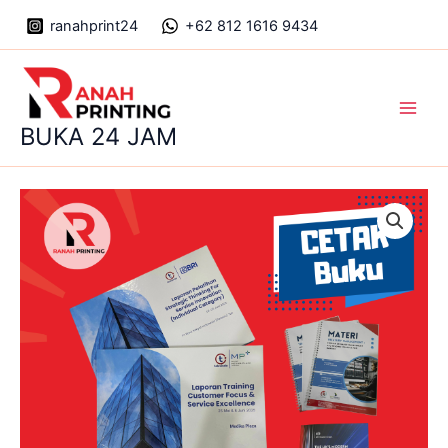
Skip
ranahprint24
+62 812 1616 9434
to
content
Main
BUKA 24 JAM
Men