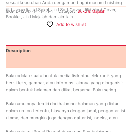
sesuai kebutuhan Anda dengan berbagai macam finishing
jilid, seperti Jilid Spiral, Jilid Soft Cover, Jilid Hard Cover,
SKU:
D-12547-1-1-1-1-1-1
Category:
Buku & Majalah
Booklet, Jilid Majalah dan lain-lain.
Add to wishlist
Percetakan dan Tempat Buat Buku Terdekat / Near secara
Online Dapat Ditunggu hanya di Ranah Printing, Buka 24
Jam Setiap Hari Senin sampai Minggu. Informasi Lebih
Description
Lanjut Hubungi Ranah Printing di Whatsapp (+62) 0812-
1616-9434.
Reviews (0)
Buku adalah suatu bentuk media fisik atau elektronik yang
berisi teks, gambar, atau informasi lainnya yang diorganisir
dalam bentuk halaman dan diikat bersama. Buku sering
digunakan sebagai alat untuk menyampaikan pengetahuan,
Buku umumnya terdiri dari halaman-halaman yang diatur
cerita, ide, atau informasi kepada pembaca. Buku dapat
dalam urutan tertentu, biasanya dengan judul, pengantar, isi
memiliki berbagai bentuk dan ukuran, dari buku teks ilmiah
utama, dan mungkin juga dengan daftar isi, indeks, atau
yang tebal hingga novel tipis, dari buku bergambar untuk
bagian lainnya tergantung pada jenis buku itu sendiri. Isi
anak-anak hingga buku panduan atau referensi.
Buku sebagai Portal Pengetahuan dan Pembelajaran: