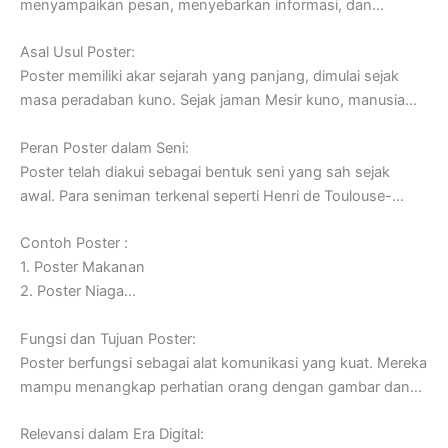
menyampaikan pesan, menyebarkan informasi, dan
mempengaruhi opini publik. Sejak dulu, poster telah menjadi
Asal Usul Poster:
sarana untuk mempromosikan acara, kampanye sosial,
Poster memiliki akar sejarah yang panjang, dimulai sejak
produk, film, dan banyak hal lainnya. Dalam artikel ini, kita
masa peradaban kuno. Sejak jaman Mesir kuno, manusia
akan membahas lebih lanjut tentang apa itu poster,
telah menggunakan gambar dan tulisan untuk
sejarahnya, dan mengapa poster tetap relevan dalam era
Peran Poster dalam Seni:
menyampaikan pesan dan mengabadikan momen penting.
digital saat ini.
Poster telah diakui sebagai bentuk seni yang sah sejak
Namun, poster modern yang lebih mirip dengan apa yang
awal. Para seniman terkenal seperti Henri de Toulouse-
kita kenal saat ini mulai muncul pada abad ke-19 dengan
Lautrec dan Alphonse Mucha membuat karya-karya poster
perkembangan teknologi cetak dan litografi. Pada saat itu,
Contoh Poster :
ikonik yang diakui hingga saat ini. Poster-poster ini tidak
poster mulai digunakan untuk tujuan iklan dan promosi.
1. Poster Makanan
hanya berfungsi sebagai iklan, tetapi juga menjadi karya
2. Poster Niaga
seni yang berharga dengan keindahan estetika dan gaya
3. Poster Iklan
yang khas.
Fungsi dan Tujuan Poster:
4. Poster Demokrasi
Poster berfungsi sebagai alat komunikasi yang kuat. Mereka
mampu menangkap perhatian orang dengan gambar dan
pesan yang kuat, serta mempengaruhi perilaku dan pikiran
Relevansi dalam Era Digital:
mereka. Beberapa fungsi utama poster meliputi: