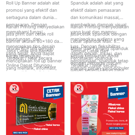
Roll Up Banner adalah alat
Spanduk adalah alat yang
promosi yang efektif dan
efektif dalam pemasaran
serbaguna dalam dunia
dan komunikasi massal,
pemasaran. Dengan
memberikan dampak visual
Ranah Printing menyediakan
Ranah Printing menyediakan
memahami fungsi,
yang kuat dan mampu
jasa print dan cetak roll
jasa cetak spanduk dengan
keuntungan, dan
menjangkau audiens yang
banner ukuran 80×180 dan
Lebar Spanduk Max. 5
menerapkan tips desain
luas. Dengan fleksibilitas
ukuran 60×160 dengan
Meter dan Panjang Spanduk
Jasa Cetak Roll Banner
Tempat Cetak dan
yang tepat, Anda dapat
dalam desain, lokasi, dan
harga terjangkau.
sesuai kebutuhan Anda
Terdekat / Near secara
Percetakan Spanduk
menciptakan roll up banner
penggunaan, spanduk tetap
dengan berbagai macam
Online Dapat Ditunggu
Terdekat / Near secara
yang menarik, informatif,
menjadi pilihan yang populer
bahan seperti Flexy China,
hanya di Ranah Printing,
Online Dapat Ditunggu
dan mampu meningkatkan
bagi bisnis, organisasi, dan
Flexy Korea, dan lain-lain.
Buka 24 Jam Setiap Hari
hanya di Ranah Printing,
dampak promosi Anda.
individu yang ingin
Senin sampai Minggu.
Buka 24 Jam Setiap Hari
menyampaikan pesan
Informasi Lebih Lanjut
Senin sampai Minggu.
mereka dengan cara yang
Hubungi Ranah Printing di
Informasi Lebih Lanjut
menonjol dan efektif.
Whatsapp (+62) 0812-
Hubungi Ranah Printing di
1616-9434.
Whatsapp (+62) 0812-
1616-9434.