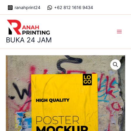
Skip
ranahprint24
+62 812 1616 9434
to
content
Main
BUKA 24 JAM
Men