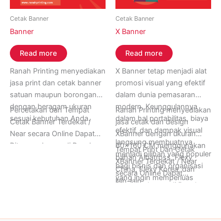
Cetak Banner
Cetak Banner
Banner
X Banner
Read more
Read more
Ranah Printing menyediakan
X Banner tetap menjadi alat
jasa print dan cetak banner
promosi visual yang efektif
satuan maupun borongan
dalam dunia pemasaran
dengan beragam ukuran
modern. Keunggulannya
Percetakan dan Tempat
Ranah Printing menyediakan
sesuai kebutuhan Anda.
dalam hal portabilitas, biaya
Cetak Banner Terdekat /
jasa cetak dan design
efektif, dan dampak visual
Near secara Online Dapat
XBanner dengan ukuran
langsung membuatnya
Ditunggu hanya di Ranah
60×160 CM menggunakan
Tempat Print Dan Cetak
menjadi pilihan yang populer
Printing, Buka 24 Jam Setiap
bahan Albatross, Flexy
XBanner Terdekat / Near
bagi bisnis dan organisasi
Hari Senin sampai Minggu.
China, Flexy Korea, dan
secara Online Dapat
yang ingin memperluas
Informasi Lebih Lanjut
lain-lain.
Ditunggu hanya di Ranah
jangkauan promosi mereka.
Hubungi Ranah Printing di
Printing, Buka 24 Jam Setiap
Dalam dunia yang terus
Whatsapp (+62) 0812-
Hari Senin sampai Minggu.
berubah, xbanner
1616-9434.
Informasi Lebih Lanjut