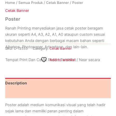
Home
/
Semua Produk
/
Cetak Banner
/ Poster
Cetak Banner
Poster
Ranah Printing menyediakan jasa cetak poster beragam
ukuran seperti A4, A3, A2, A1, A0 ataupun custom sesuai
kebutuhan Anda dengan berbagai macam bahan seperti
Albatros, Photopaper, Artcartoon, dan lain-lain.
SKU:
D-12555
Category:
Cetak Banner
Tempat Print Dan Cetak Poster Terdekat / Near secara
Add to wishlist
Online Dapat Ditunggu hanya di Ranah Printing, Buka 24
Jam Setiap Hari Senin sampai Minggu. Informasi Lebih
Lanjut Hubungi Ranah Printing di Whatsapp (+62) 0852-
Description
8005-9274.
Reviews (0)
Poster adalah medium komunikasi visual yang telah hadir
sejak lama dan memiliki peran penting dalam