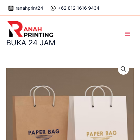
Skip
ranahprint24
+62 812 1616 9434
to
content
Main
BUKA 24 JAM
Men