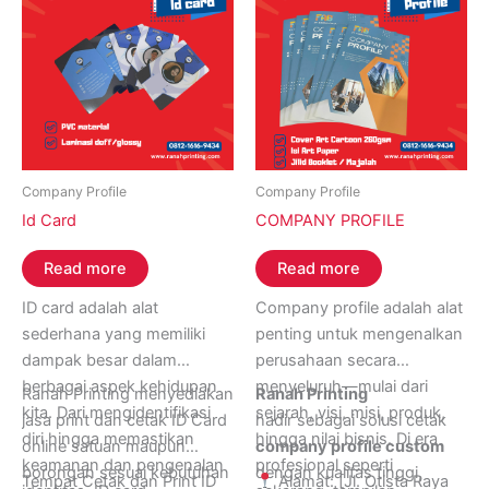
visual.
Company Profile
Company Profile
Id Card
COMPANY PROFILE
Read more
Read more
ID card adalah alat
Company profile adalah alat
sederhana yang memiliki
penting untuk mengenalkan
dampak besar dalam
perusahaan secara
berbagai aspek kehidupan
menyeluruh—mulai dari
Ranah Printing menyediakan
Ranah Printing
kita. Dari mengidentifikasi
sejarah, visi, misi, produk,
jasa print dan cetak ID Card
hadir sebagai solusi cetak
diri hingga memastikan
hingga nilai bisnis. Di era
online satuan maupun
company profile custom
keamanan dan pengenalan
profesional seperti
borongan sesuai kebutuhan
dengan kualitas tinggi,
Tempat Cetak dan Print ID
Alamat: [Jl. Otista Raya