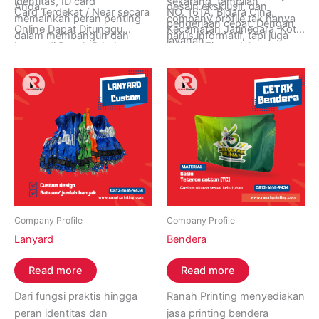
identitas, ID card
sekarang, tampilan
Anda.
desain eksklusif, dan
Card Terdekat / Near secara
NO. 161A, Bidara Cina,
memainkan peran penting
company profile tak hanya
pengerjaan cepat. Dengan
Online Dapat Ditunggu
Kecamatan Jatinegara, Kota
dalam membangun dan
harus informatif, tapi juga
layanan
hanya di Ranah Printing,
Jakarta Timur, Jakarta
menjaga kepercayaan dalam
menarik dan meyakinkan
24 jam nonstop
Buka 24 Jam Setiap Hari
13330, Indonesia]
interaksi sosial, bisnis, dan
secara visual. Inilah yang
, kami siap memenuhi
Senin sampai Minggu.
Telp/WA: [0812-1616-
masyarakat secara
membuat banyak bisnis,
kebutuhan cetak kamu
Informasi Lebih Lanjut
9434]
keseluruhan.
startup, hingga institusi
kapan saja, tanpa harus
Hubungi Ranah Printing di
memilih mencetak company
menunggu hari kerja.
Whatsapp (+62) 0812-
profile secara profesional
1616-9434.
agar lebih kredibel saat
bertemu klien, investor, atau
mitra kerja.
Company Profile
Company Profile
Lanyard
Bendera
Read more
Read more
Dari fungsi praktis hingga
Ranah Printing menyediakan
peran identitas dan
jasa printing bendera