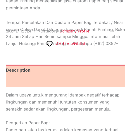
Ranah Printing menyediakan jasa custom Paper Bag sesuai
permintaan Anda.
Tempat Percetakan Dan Custom Paper Bag Terdekat / Near
secara Online Dapat Ditunggu hanya di Ranah Printing, Buka
SKU:
D-12524-1
Category:
Company Profile
24 Jam Setiap Hari Senin sampai Minggu. Informasi Lebih
Lanjut Hubungi Ranah Printing di Whatsapp (+62) 0852-
Add to wishlist
8005-9274.
Description
Reviews (0)
Dalam upaya untuk mengurangi dampak negatif terhadap
lingkungan dan memenuhi tuntutan konsumen yang
semakin sadar akan lingkungan, pergeseran menuju
penggunaan kemasan ramah lingkungan semakin
Pengertian Paper Bag:
mendapatkan perhatian. Di tengah perubahan ini, paper bag
Paper bag, atau tas kertas, adalah kemasan yang terbuat
atau tas kertas telah muncul sebagai solusi yang lebih