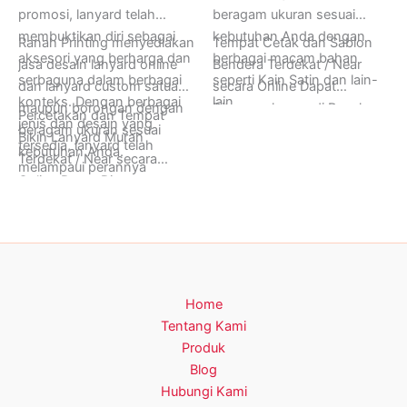
promosi, lanyard telah
beragam ukuran sesuai
membuktikan diri sebagai
kebutuhan Anda dengan
Ranah Printing menyediakan
Tempat Cetak dan Sablon
aksesori yang berharga dan
berbagai macam bahan
jasa desain lanyard online
Bendera Terdekat / Near
serbaguna dalam berbagai
seperti Kain Satin dan lain-
dan lanyard custom satuan
secara Online Dapat
konteks. Dengan berbagai
lain.
maupun borongan dengan
Ditunggu hanya di Ranah
Percetakan dan Tempat
jenis dan desain yang
beragam ukuran sesuai
Printing, Buka 24 Jam Setiap
Bikin Lanyard Murah
tersedia, lanyard telah
kebutuhan Anda.
Hari Senin sampai Minggu.
Terdekat / Near secara
melampaui perannya
Informasi Lebih Lanjut
Online Dapat Ditunggu
sebagai sekadar tali
Hubungi Ranah Printing di
hanya di Ranah Printing,
penggantung dan menjadi
Whatsapp (+62) 0812-
Buka 24 Jam Setiap Hari
bagian integral dari cara kita
1616-9434.
Senin sampai Minggu.
berpartisipasi dalam
Informasi Lebih Lanjut
kegiatan sehari-hari.
Hubungi Ranah Printing di
Home
Whatsapp (+62) 0812-
Tentang Kami
1616-9434.
Produk
Blog
Hubungi Kami