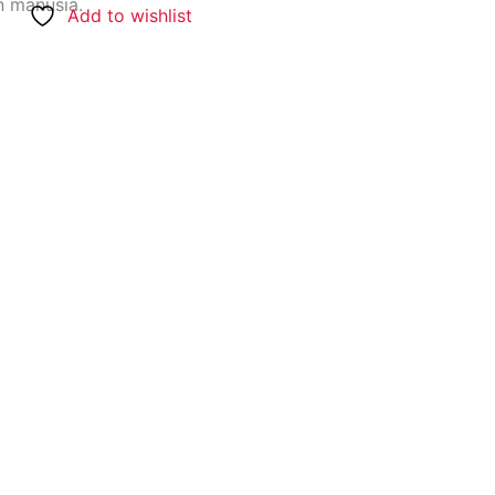
 manusia.
Add to wishlist
akan jasa bikin dan cetak kalender satuan
an berbagai macam bentuk design, dan ukuran
mbuatan kalender 2023, kalender 2024, kalender
i, kalender jawa dan lain-lain.
 Terdekat / Near secara Online Dapat Ditunggu
g, Buka 24 Jam Setiap Hari Senin sampai Minggu.
 Hubungi Ranah Printing di Whatsapp (+62) 0852-