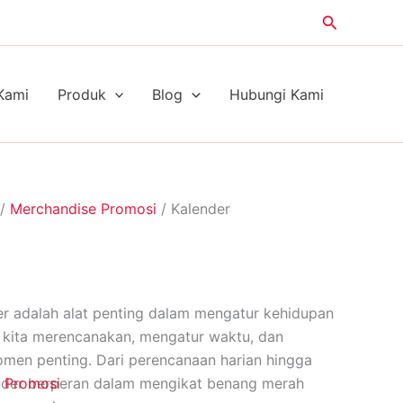
Search
Kami
Produk
Blog
Hubungi Kami
/
Merchandise Promosi
/ Kalender
er adalah alat penting dalam mengatur kehidupan
kita merencanakan, mengatur waktu, dan
n penting. Dari perencanaan harian hingga
lender berperan dalam mengikat benang merah
 Promosi