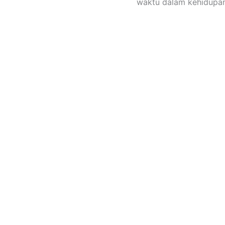
waktu dalam kehidupan
Ranah Printing menyedi
maupun borongan deng
kalender. Menerima pe
hijriyah, kalender maseh
Tempat Cetak Kalender
hanya di Ranah Printin
Informasi Lebih Lanjut
8005-9274.