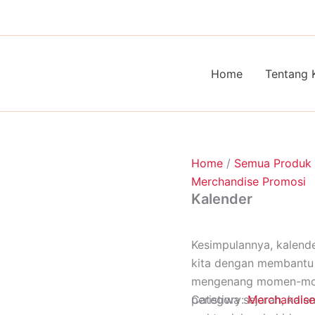
Home
Tentang 
Home
/
Semua Produk
Merchandise Promosi
Kalender
Kesimpulannya, kalend
kita dengan membantu 
mengenang momen-mome
peristiwa sejarah, ka
Category:
Merchandise