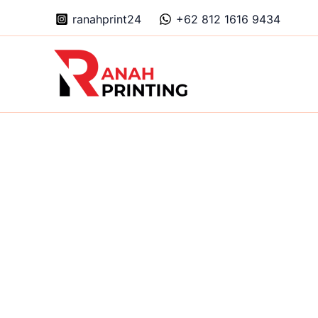
Skip
ranahprint24
+62 812 1616 9434
to
content