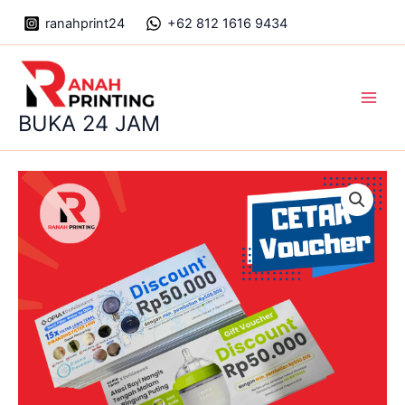
Skip
ranahprint24
+62 812 1616 9434
to
content
Main
BUKA 24 JAM
Men