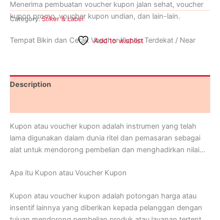
Menerima pembuatan voucher kupon jalan sehat, voucher
kupon promo, voucher kupon undian, dan lain-lain.
Category:
Stiker & Label
Tempat Bikin dan Cetak Voucher Kupon Terdekat / Near
Add to wishlist
secara Online Dapat Ditunggu hanya di Ranah Printing, Buka
24 Jam Setiap Hari Senin sampai Minggu. Informasi Lebih
Lanjut Hubungi Ranah Printing di Whatsapp (+62) 0812-
Description
1616-9434.
Reviews (0)
Kupon atau voucher kupon adalah instrumen yang telah
lama digunakan dalam dunia ritel dan pemasaran sebagai
alat untuk mendorong pembelian dan menghadirkan nilai
tambah kepada pelanggan. Dalam artikel ini, kita akan
Apa itu Kupon atau Voucher Kupon
menjelaskan tentang kupon atau voucher kupon,
manfaatnya, berbagai jenisnya, serta dampaknya dalam
Kupon atau voucher kupon adalah potongan harga atau
dunia perdagangan dan konsumen.
insentif lainnya yang diberikan kepada pelanggan dengan
tujuan mendorong pembelian produk atau layanan tertentu.