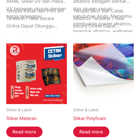
Akrilik, Stiker UV dan Plakat
albatros beragam bentuk
UV beragam ukuran dengan
dan ukuran sesuai
Tempat Cetak dan Print UV
Tempat Bikin dan Cetak
harga terjangkau.
kebutuhan Anda. Menerima
Terdekat / Near secara
Albatros Terdekat / Near
pembuatan poster albatros,
Online Dapat Ditunggu
secara Online Dapat
spanduk albatros, wallpaper
hanya di Ranah Printing,
Ditunggu hanya di Ranah
albatros, cetak foto
Buka 24 Jam Setiap Hari
Printing, Buka 24 Jam Setiap
albatros, dan lain-lain.
Senin sampai Minggu.
Hari Senin sampai Minggu.
Informasi Lebih Lanjut
Informasi Lebih Lanjut
Hubungi Ranah Printing di
Hubungi Ranah Printing di
Whatsapp (+62) 0852-
Whatsapp (+62) 0852-
8005-9274.
8005-9274.
Stiker & Label
Stiker & Label
Stiker Meteran
Stiker Polyfoam
Read more
Read more