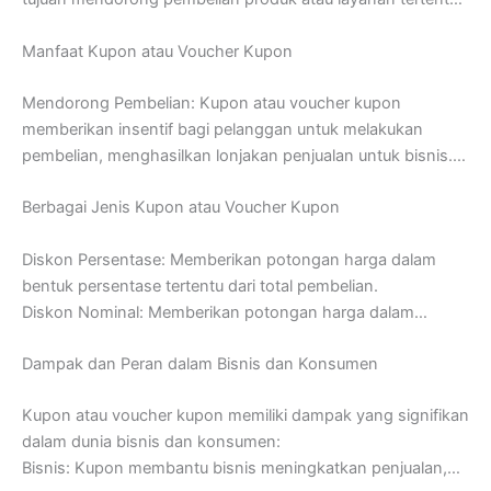
Kupon biasanya berupa kertas yang berisi kode unik atau
Manfaat Kupon atau Voucher Kupon
informasi tentang penawaran, sedangkan voucher kupon
bisa berbentuk fisik atau digital dan dapat digunakan dalam
Mendorong Pembelian: Kupon atau voucher kupon
berbagai platform.
memberikan insentif bagi pelanggan untuk melakukan
pembelian, menghasilkan lonjakan penjualan untuk bisnis.
Menarik Pelanggan Baru: Penawaran khusus melalui kupon
Berbagai Jenis Kupon atau Voucher Kupon
dapat menarik perhatian pelanggan baru yang ingin
mencoba produk atau layanan Anda dengan harga lebih
Diskon Persentase: Memberikan potongan harga dalam
terjangkau.
bentuk persentase tertentu dari total pembelian.
Meningkatkan Frekuensi Pembelian: Kupon atau voucher
Diskon Nominal: Memberikan potongan harga dalam
kupon dapat mendorong pelanggan untuk berbelanja lebih
bentuk jumlah uang tetap.
sering dengan harapan mendapatkan diskon atau manfaat
Dampak dan Peran dalam Bisnis dan Konsumen
Beli Satu Gratis Satu (BOGO): Memberikan produk atau
lainnya.
layanan gratis ketika pelanggan membeli produk atau
Membersihkan Stok Tertentu: Kupon dapat digunakan
Kupon atau voucher kupon memiliki dampak yang signifikan
layanan lain.
untuk menghilangkan stok yang kurang laku atau akan
dalam dunia bisnis dan konsumen:
Kupon Cashback: Memberikan pengembalian uang dalam
segera kedaluwarsa.
Bisnis: Kupon membantu bisnis meningkatkan penjualan,
bentuk kredit atau uang kembali setelah pembelian.
Meningkatkan Loyalitas Pelanggan: Memberikan kupon