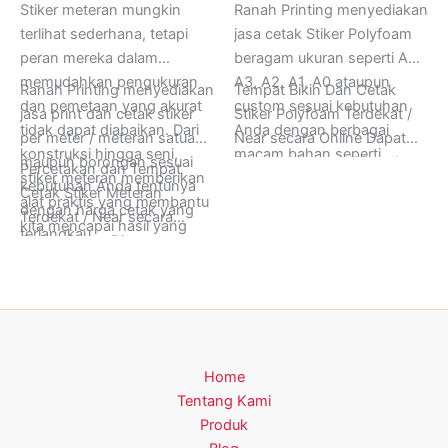
Stiker meteran mungkin
Ranah Printing menyediakan
terlihat sederhana, tetapi
jasa cetak Stiker Polyfoam
peran mereka dalam
beragam ukuran seperti A4,
memudahkan pengukuran
A3, A2, A1, A0 ataupun
Ranah Printing menyediakan
Tempat Bikin Dan Cetak
dan pemetaan yang akurat
custom sesuai kebutuhan
jasa print dan cetak stiker
Stiker Polyfoam Terdekat /
tidak dapat diabaikan. Dari
Anda dengan berbagai
per meter / meteran satuan
Near secara Online Dapat
konstruksi hingga seni,
macam bahan seperti
maupun borongan sesuai
Ditunggu hanya di Ranah
Percetakan dan Tempat
stiker meteran memberikan
Albatros, Photopaper,
kebutuhan Anda tentunya
Printing, Buka 24 Jam Setiap
Cetak Stiker Meteran
alat praktis yang membantu
Artcartoon, dan lain-lain.
dengan harga cetak yang
Hari Senin sampai Minggu.
Terdekat / Near secara
kita mencapai hasil yang
terjangkau.
Informasi Lebih Lanjut
Online Dapat Ditunggu
lebih baik dalam berbagai
Hubungi Ranah Printing di
hanya di Ranah Printing,
proyek dan kegiatan.
Whatsapp (+62) 0852-
Buka 24 Jam Setiap Hari
8005-9274.
Senin sampai Minggu.
Informasi Lebih Lanjut
Hubungi Ranah Printing di
Home
Whatsapp (+62) 0812-
Tentang Kami
1616-9434.
Produk