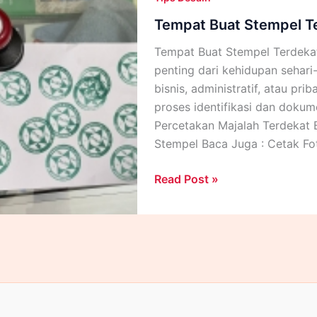
Tempat Buat Stempel Te
Tempat Buat Stempel Terdekat
penting dari kehidupan sehari-
bisnis, administratif, atau pr
proses identifikasi dan dokum
Percetakan Majalah Terdekat
Stempel Baca Juga : Cetak Fo
Tempat
Read Post »
Buat
Stempel
Terdekat
Buka
24
Jam
Near