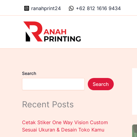
Skip
ranahprint24
+62 812 1616 9434
to
content
Search
Search
Recent Posts
Cetak Stiker One Way Vision Custom
Sesuai Ukuran & Desain Toko Kamu