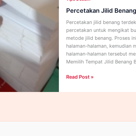
Percetakan Jilid Benan
Percetakan jilid benang terde
percetakan untuk mengikat b
metode jilid benang. Proses i
halaman-halaman, kemudian m
halaman-halaman tersebut menj
Memilih Tempat Jilid Benang B
Percetakan
Read Post »
Jilid
Benang
Terdekat
Buka
24
Jam
Near