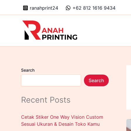
Skip
ranahprint24
+62 812 1616 9434
to
content
Search
Search
Recent Posts
Cetak Stiker One Way Vision Custom
Sesuai Ukuran & Desain Toko Kamu