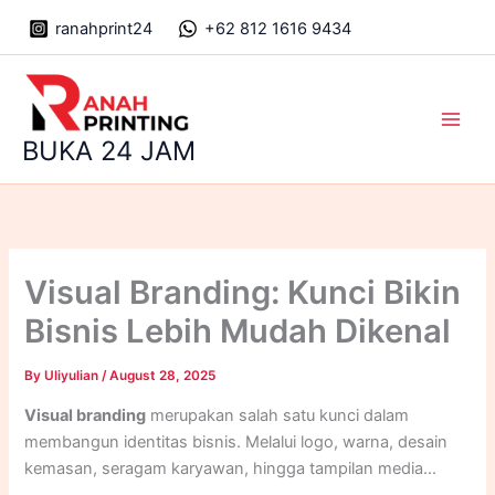
Skip
ranahprint24
+62 812 1616 9434
to
content
Main
BUKA 24 JAM
Men
Visual Branding: Kunci Bikin
Bisnis Lebih Mudah Dikenal
By
Uliyulian
/
August 28, 2025
Visual branding
merupakan salah satu kunci dalam
membangun identitas bisnis. Melalui logo, warna, desain
kemasan, seragam karyawan, hingga tampilan media
sosial, pengelolaan visual yang tepat mampu membuat