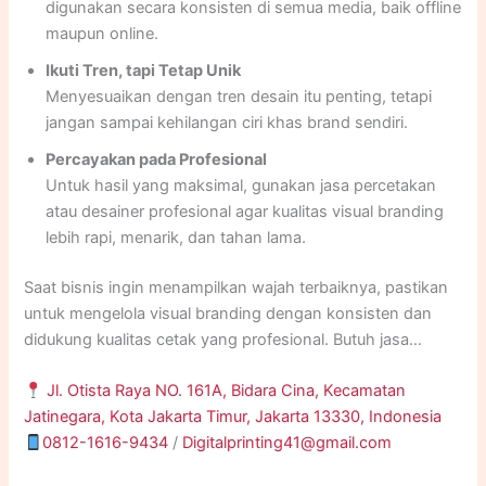
digunakan secara konsisten di semua media, baik offline
maupun online.
Ikuti Tren, tapi Tetap Unik
Menyesuaikan dengan tren desain itu penting, tetapi
jangan sampai kehilangan ciri khas brand sendiri.
Percayakan pada Profesional
Untuk hasil yang maksimal, gunakan jasa percetakan
atau desainer profesional agar kualitas visual branding
lebih rapi, menarik, dan tahan lama.
Saat bisnis ingin menampilkan wajah terbaiknya, pastikan
untuk mengelola visual branding dengan konsisten dan
didukung kualitas cetak yang profesional. Butuh jasa
percetakan profesional untuk wujudkannya?
Jl. Otista Raya NO. 161A, Bidara Cina, Kecamatan
Hubungi
Ranah Printing
sekarang, dan buat brand kamu
Jatinegara, Kota Jakarta Timur, Jakarta 13330, Indonesia
lebih mudah dikenal lewat hasil cetak berkualitas!
0812-1616-9434
/
Digitalprinting41@gmail.com