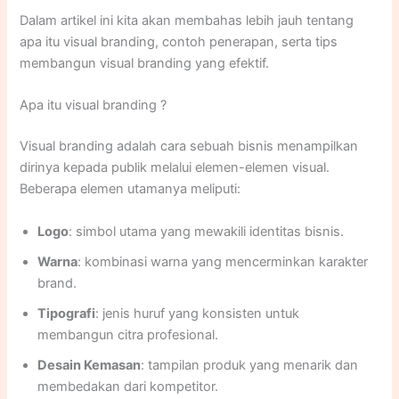
Dalam artikel ini kita akan membahas lebih jauh tentang
bisnis lebih mudah dikenal dan diingat oleh pelanggan.
apa itu visual branding, contoh penerapan, serta tips
Tidak hanya memberikan kesan profesional, Tetapi juga
membangun visual branding yang efektif.
membantu membedakan bisnis dari kompetitor dan
menciptakan citra yang konsisten.
Apa itu visual branding ?
Visual branding adalah cara sebuah bisnis menampilkan
dirinya kepada publik melalui elemen-elemen visual.
Beberapa elemen utamanya meliputi:
Logo
: simbol utama yang mewakili identitas bisnis.
Warna
: kombinasi warna yang mencerminkan karakter
brand.
Tipografi
: jenis huruf yang konsisten untuk
membangun citra profesional.
Desain Kemasan
: tampilan produk yang menarik dan
membedakan dari kompetitor.