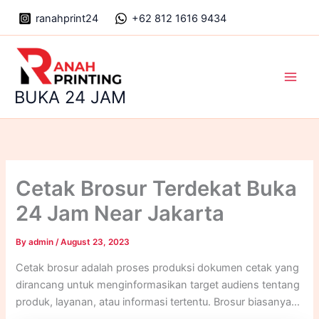
Skip
ranahprint24
+62 812 1616 9434
to
content
Main
BUKA 24 JAM
Men
Cetak Brosur Terdekat Buka
24 Jam Near Jakarta
By
admin
/
August 23, 2023
Cetak brosur adalah proses produksi dokumen cetak yang
dirancang untuk menginformasikan target audiens tentang
produk, layanan, atau informasi tertentu. Brosur biasanya
mencakup kombinasi teks, gambar, grafik, dan elemen