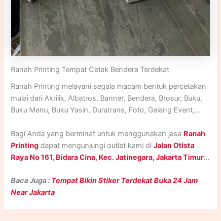
Ranah Printing Tempat Cetak Bendera Terdekat
Ranah Printing melayani segala macam bentuk percetakan
mulai dari Akrilik, Albatros, Banner, Bendera, Brosur, Buku,
Buku Menu, Buku Yasin, Duratrans, Foto, Gelang Event,
Godie Bag, Human Standing, ID Card, Kalender, Kartu
Bagi Anda yang berminat untuk menggunakan jasa
Ranah
Nama, Kupon, Lanyard, Majalah, Nota, Paper Bag, Plakat,
Printing
dapat mengunjungi outlet kami di
Jalan Otista
Poster, Print UV, Roll Up Banner, Sablon, Sertifikat,
Raya No 161, Bidara Cina, Kec. Jatinegara, Jakarta Timur
.
Spanduk, Stand Banner, Stempel, Stiker, Stiker Meteran,
Atau jika tidak dapat berkunjung ke outlet Ranah Printing,
Stiker Polyfoam / Mockup, Undangan, Xbanner, dan lain-
Baca Juga :
Tempat Bikin Stiker Terdekat Buka 24 Jam
Anda dapat menghubungi kami via
Whatsapp
di
lain.
Near Jakarta
nomor
(+62) 0852-8005-9274
. Jangan ragu untuk
menghubungi
Ranah Printing
karena kami beroperasi
selama
24 Jam setiap Hari Senin sampai Minggu
.