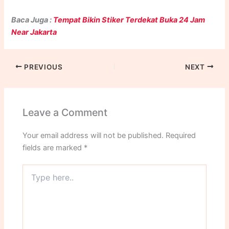
Atau jika tidak dapat berkunjung ke outlet Ranah Printing,
Stiker Polyfoam / Mockup, Undangan, Xbanner, dan lain-
Baca Juga :
Tempat Bikin Stiker Terdekat Buka 24 Jam
Anda dapat menghubungi kami via
Whatsapp
di
lain.
Near Jakarta
nomor
(+62) 0852-8005-9274
. Jangan ragu untuk
menghubungi
Ranah Printing
karena kami beroperasi
selama
24 Jam setiap Hari Senin sampai Minggu
.
PREVIOUS
NEXT
Leave a Comment
Your email address will not be published.
Required
fields are marked
*
Type
here..