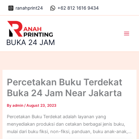
Skip
ranahprint24
+62 812 1616 9434
to
content
Main
BUKA 24 JAM
Men
Percetakan Buku Terdekat
Buka 24 Jam Near Jakarta
By
admin
/
August 23, 2023
Percetakan Buku Terdekat adalah layanan yang
menyediakan produksi dan cetakan berbagai jenis buku,
mulai dari buku fiksi, non-fiksi, panduan, buku anak-anak,
buku pelajaran, dan banyak lagi. Layanan ini mencakup