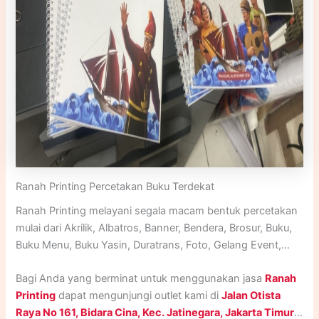
Ranah Printing Percetakan Buku Terdekat
Ranah Printing melayani segala macam bentuk percetakan
mulai dari Akrilik, Albatros, Banner, Bendera, Brosur, Buku,
Buku Menu, Buku Yasin, Duratrans, Foto, Gelang Event,
Godie Bag, Human Standing, ID Card, Kalender, Kartu
Bagi Anda yang berminat untuk menggunakan jasa
Ranah
Nama, Kupon, Lanyard, Majalah, Nota, Paper Bag, Plakat,
Printing
dapat mengunjungi outlet kami di
Jalan Otista
Poster, Print UV, Roll Up Banner, Sablon, Sertifikat,
Raya No 161, Bidara Cina, Kec. Jatinegara, Jakarta Timur
.
Spanduk, Stand Banner, Stempel, Stiker, Stiker Meteran,