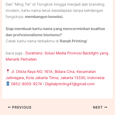
Dari “Ming Tie” di Tiongkok hingga menjadi alat branding
rekan bisnis bisa menilai citra dan kredibilitas pemiliknya.
modern, kartu nama terus beradaptasi tanpa kehilangan
fungsinya:
membangun koneksi.
Siap membuat kartu nama yang mencerminkan kualitas
dan profesionalisme bisnismu?
Cetak kartu nama terbaikmu di
Ranah Printing
!
baca juga :
Duratrans: Solusi Media Promosi Backlight yang
Menarik Perhatian
Jl. Otista Raya NO. 161A, Bidara Cina, Kecamatan
Jatinegara, Kota Jakarta Timur, Jakarta 13330, Indonesia
0852-8005-9274
/
Digitalprinting41@gmail.com
PREVIOUS
NEXT