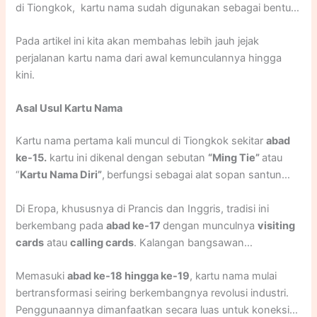
di Tiongkok, kartu nama sudah digunakan sebagai bentuk
perkenalan diri yang sopan saat ingin mengunjungi
Pada artikel ini kita akan membahas lebih jauh jejak
seseorang. Kemudian menyebar ke Eropa, hingga berubah
perjalanan kartu nama dari awal kemunculannya hingga
fungsi dari simbol status sosial para bangsawan menjadi
kini.
alat branding dan profesionalisme.
Asal Usul Kartu Nama
Kartu nama pertama kali muncul di Tiongkok sekitar
abad
ke-15.
kartu ini dikenal dengan sebutan
“Ming Tie”
atau
“
Kartu Nama Diri”
,
berfungsi sebagai alat sopan santun
ketika hendak mengunjungi seseorang. “
Ming Tie”
berisi
Di Eropa, khususnya di Prancis dan Inggris, tradisi ini
nama, gelar, serta maksud kunjungan, dan disampaikan
berkembang pada
abad ke-17
dengan munculnya
visiting
lebih dulu sebelum orang yang bersangkutan hadir secara
cards
atau
calling cards
. Kalangan bangsawan
langsung—semacam pemberitahuan formal akan
menggunakan kartu ini untuk menunjukkan status sosial
kehadiran tamu.
Memasuki
abad ke-18 hingga ke-19
, kartu nama mulai
serta memperkenalkan diri saat mengunjungi rumah orang
bertransformasi seiring berkembangnya revolusi industri.
lain. Desainnya dibuat elegan menggunakan tinta emas,
Penggunaannya dimanfaatkan secara luas untuk koneksi
ukiran rumit, dan bahkan aroma parfum.