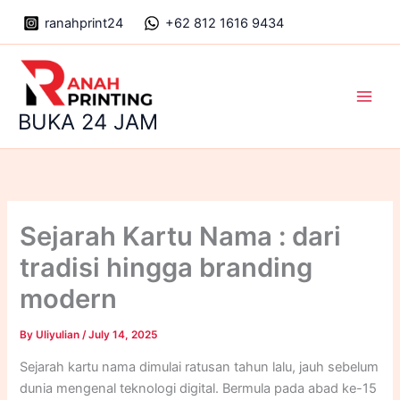
Skip
ranahprint24
+62 812 1616 9434
to
content
Main
BUKA 24 JAM
Men
Sejarah Kartu Nama : dari
tradisi hingga branding
modern
By
Uliyulian
/
July 14, 2025
Sejarah kartu nama dimulai ratusan tahun lalu, jauh sebelum
dunia mengenal teknologi digital. Bermula pada abad ke-15