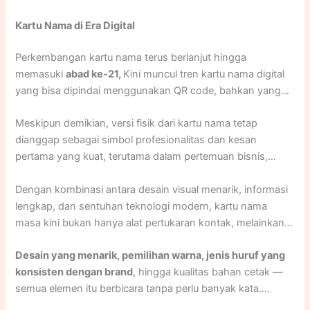
bisnis oleh para pelaku usaha, pengrajin, hingga pemilik
Kartu Nama di Era Digital
toko—bukan lagi hanya oleh bangsawan atau pejabat.
Desainnya mulai mencantumkan alamat toko, jenis
Perkembangan kartu nama terus berlanjut hingga
layanan, hingga slogan sederhana. Pada masa ini pula,
memasuki
abad ke-21,
Kini muncul tren kartu nama digital
mulai terbentuk
standarisasi ukuran kartu nama
, yaitu
yang bisa dipindai menggunakan QR code, bahkan yang
sekitar 9 x 5,5 cm. Ukuran ini dianggap ideal untuk
dilengkapi teknologi NFC (Near Field Communication)
disimpan dalam dompet atau saku jas, menjadikannya alat
Meskipun demikian, versi fisik dari kartu nama tetap
untuk langsung menyimpan kontak ke ponsel. Beberapa
komunikasi bisnis yang ringkas namun efektif.
dianggap sebagai simbol profesionalitas dan kesan
orang juga menggunakan tautan profil profesional, seperti
pertama yang kuat, terutama dalam pertemuan bisnis,
LinkedIn, yang ditanamkan dalam desain kartu.
seminar, pameran dagang, atau networking event. Dalam
Dengan kombinasi antara desain visual menarik, informasi
sejarah perkembangan kartu nama, era ini menjadi unik
lengkap, dan sentuhan teknologi modern, kartu nama
karena mempertemukan dua dunia:
tradisi dan teknologi
.
masa kini bukan hanya alat pertukaran kontak, melainkan
juga bagian dari
strategi branding yang personal dan
Desain yang menarik, pemilihan warna, jenis huruf yang
kreatif
.
konsisten dengan brand
, hingga kualitas bahan cetak —
semua elemen itu berbicara tanpa perlu banyak kata.
Bahkan hanya dengan melihat kartu nama, calon klien atau