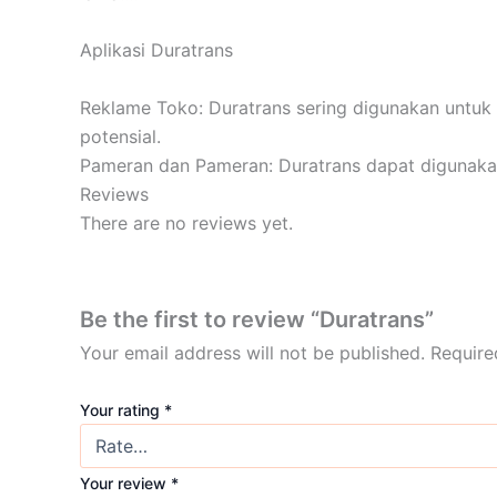
Kemampuan Pencahayaan yang Fleksibel: Duratran
Aplikasi Duratrans
fluorescent, menciptakan efek pencahayaan yang
Aplikasi yang Luas: Duratrans dapat digunakan d
Reklame Toko: Duratrans sering digunakan untuk
ruangan atau luar ruangan.
potensial.
Pengalaman Visual yang Menarik: Duratrans menc
Pameran dan Pameran: Duratrans dapat digunakan
yang mendalam.
mengesankan.
Reviews
Papan Iklan: Duratrans sering digunakan dalam p
There are no reviews yet.
Interior Komersial: Duratrans dapat digunakan da
unik.
Tata Cahaya: Duratrans dapat digunakan dalam 
Be the first to review “Duratrans”
Your email address will not be published.
Require
Your rating
*
Your review
*