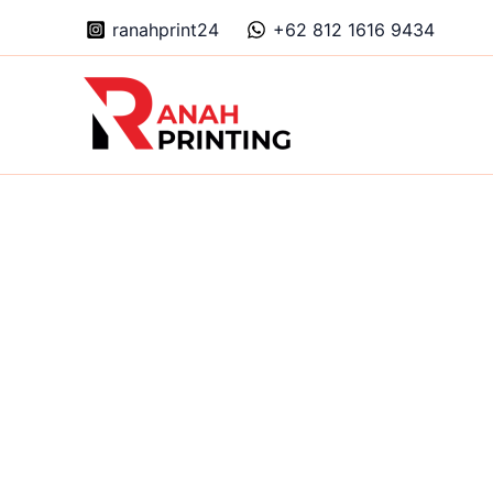
Skip
ranahprint24
+62 812 1616 9434
to
content