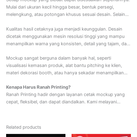
bentuknya
yang
kaku,
foamboard
sangat
cocok
digunakan
Mulai
dari
ukuran
kecil
hingga
besar,
bentuk
persegi,
untuk
menampilkan
desain
dalam
bentuk
display,
papan
melengkung,
atau
potongan
khusus
sesuai
desain.
Selain
promosi,
ataupun
media
bantu
saat
presentasi
proyek.
bentuk,
konten
desain
seperti
logo,
teks,
dan
elemen
grafis
Kualitas
hasil
cetaknya
juga
menjadi
keunggulan.
Desain
juga
bisa
diatur
sesuai
kebutuhan.
Proses
kustomisasi
ini
dicetak
menggunakan
mesin
resolusi
tinggi
yang
mampu
membuat
setiap
mockup
menjadi
unik
dan
relevan
dengan
menampilkan
warna
yang
konsisten,
detail
yang
tajam,
dan
tujuan
penggunaannya.
tampilan
visual
yang
profesional.
Ini
menjadikan
mockup
Mockup
sangat
berguna
dalam
banyak
hal,
seperti
tidak
hanya
sebagai
simulasi,
tetapi
juga
bisa
digunakan
visualisasi
kemasan
produk,
alat
bantu
pitching
ke
klien,
langsung
dalam
keperluan
presentasi
atau
promosi
ringan.
materi
dekorasi
booth,
atau
hanya
sekadar
menampilkan
preview
branding
sebelum
produksi
besar-
besaran
Kenapa
Harus
Ranah
Printing?
dilakukan.
Kegunaannya
yang
fleksibel
menjadikannya
Ranah
Printing
hadir
dengan
layanan
cetak
mockup
yang
pilihan
utama
dalam
proses
kreatif
dan
produksi.
cepat,
fleksibel,
dan
dapat
diandalkan.
Kami
melayani
pemesanan
satuan
maupun
dalam
jumlah
banyak,
dengan
sistem
kerja
24
jam
penuh
yang
memungkinkan
kebutuhan
mendesak
tetap
terpenuhi
tanpa
mengorbankan
kualitas.
Related products
Dengan
dukungan
tim
desain
yang
siap
membantu,
bahan