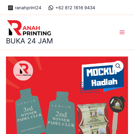
Skip
ranahprint24
+62 812 1616 9434
to
content
Main
BUKA 24 JAM
Men