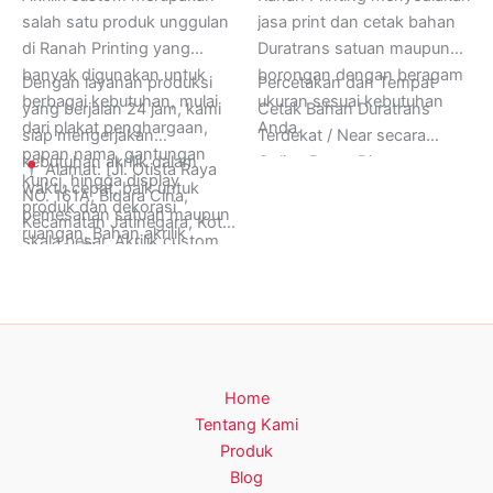
salah satu produk unggulan
jasa print dan cetak bahan
di Ranah Printing yang
Duratrans satuan maupun
banyak digunakan untuk
borongan dengan beragam
Dengan layanan produksi
Percetakan dan Tempat
berbagai kebutuhan, mulai
ukuran sesuai kebutuhan
yang berjalan 24 jam, kami
Cetak Bahan Duratrans
dari plakat penghargaan,
Anda.
siap mengerjakan
Terdekat / Near secara
papan nama, gantungan
kebutuhan akrilik dalam
Online Dapat Ditunggu
Alamat: [Jl. Otista Raya
kunci, hingga display
waktu cepat, baik untuk
hanya di Ranah Printing,
NO. 161A, Bidara Cina,
produk dan dekorasi
pemesanan satuan maupun
Buka 24 Jam Setiap Hari
Kecamatan Jatinegara, Kota
ruangan. Bahan akrilik
skala besar. Akrilik custom
Senin sampai Minggu.
Jakarta Timur, Jakarta
dikenal karena tampilannya
dari Ranah Printing sangat
Informasi Lebih Lanjut
13330, Indonesia]
yang bersih, transparan,
cocok digunakan untuk
Hubungi Ranah Printing di
Telp/WA: [0812-1616-
serta memiliki ketebalan
kebutuhan personal,
Whatsapp (+62) 0812-
9434]
yang kokoh namun tetap
branding bisnis, acara
1616-9434.
ringan. Keunggulan ini
resmi, hingga souvenir
membuat akrilik menjadi
Home
perusahaan. Kami pastikan
pilihan tepat untuk
Tentang Kami
setiap hasil cetak memiliki
menciptakan kesan
Produk
kualitas visual dan presisi
profesional dan premium
Blog
yang memuaskan sesuai