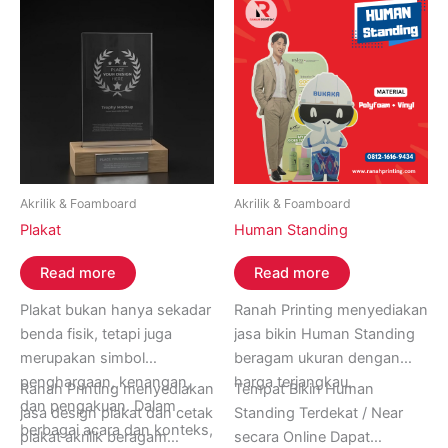
premium
seperti
foamboard
berkualitas,
serta
proses
cetak
presisi
tinggi,
setiap
mockup
yang
kami
hasilkan
dibuat
dengan
standar
profesional
dan
hasil
yang
memuaskan.
Akrilik & Foamboard
Akrilik & Foamboard
Plakat
Human Standing
Read more
Read more
Plakat bukan hanya sekadar
Ranah Printing menyediakan
benda fisik, tetapi juga
jasa bikin Human Standing
merupakan simbol
beragam ukuran dengan
penghargaan, kenangan,
harga terjangkau.
Ranah Printing menyediakan
Tempat Bikin Human
dan pengakuan. Dalam
jasa design plakat dan cetak
Standing Terdekat / Near
berbagai acara dan konteks,
plakat akrilik beragam
secara Online Dapat