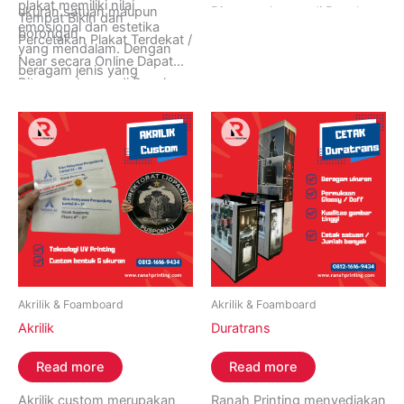
plakat memiliki nilai
ukuran satuan maupun
Ditunggu hanya di Ranah
Tempat Bikin dan
emosional dan estetika
borongan.
Printing, Buka 24 Jam Setiap
Percetakan Plakat Terdekat /
yang mendalam. Dengan
Hari Senin sampai Minggu.
Near secara Online Dapat
beragam jenis yang
Informasi Lebih Lanjut
Ditunggu hanya di Ranah
tersedia, plakat tetap
Hubungi Ranah Printing di
Printing, Buka 24 Jam Setiap
menjadi bentuk
Whatsapp (+62) 0812-
Hari Senin sampai Minggu.
penghargaan yang
1616-9434.
Informasi Lebih Lanjut
dihormati dan dihargai oleh
Hubungi Ranah Printing di
masyarakat karena
Whatsapp (+62) 0852-
kemampuannya untuk
8005-9274.
merayakan prestasi,
mengabadikan kenangan,
dan memberikan pengakuan
yang tulus.
Akrilik & Foamboard
Akrilik & Foamboard
Akrilik
Duratrans
Read more
Read more
Akrilik custom merupakan
Ranah Printing menyediakan