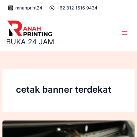
Skip
ranahprint24
+62 812 1616 9434
to
content
Main
BUKA 24 JAM
Men
cetak banner terdekat