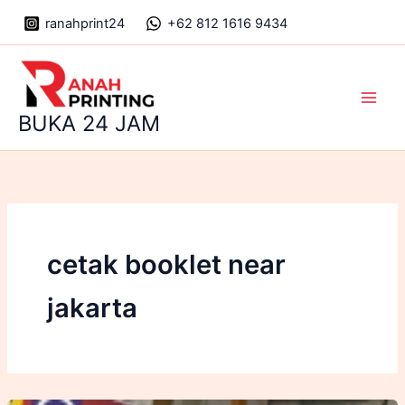
Skip
ranahprint24
+62 812 1616 9434
to
content
Main
BUKA 24 JAM
Men
cetak booklet near
jakarta