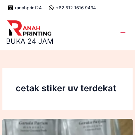
Skip
ranahprint24
+62 812 1616 9434
to
content
Main
BUKA 24 JAM
Men
cetak stiker uv terdekat