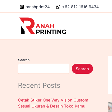
Skip
ranahprint24
+62 812 1616 9434
to
content
Search
Search
Recent Posts
Cetak Stiker One Way Vision Custom
Sesuai Ukuran & Desain Toko Kamu