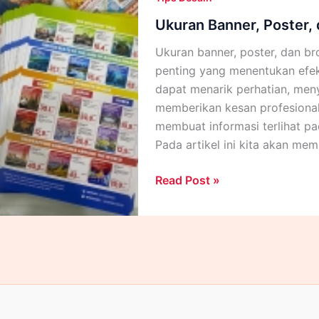
Ukuran Banner, Poster, 
Ukuran banner, poster, dan b
penting yang menentukan efek
dapat menarik perhatian, men
memberikan kesan profesional.
membuat informasi terlihat pad
Pada artikel ini kita akan me
Ukuran
Read Post »
Banner,
Poster,
dan
Brosur
untuk
promosi
bisnis